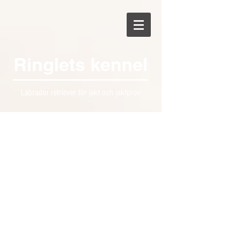
Ringlets kennel
Labrador retriever för jakt och jaktprov