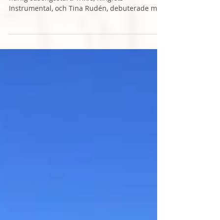
Årets första WT-resultat!
På FRK Smålands WT gjorde de här tre en
härlig säsongsstart: Trixie, Ringlets
Instrumental, och Tina Rudén, debuterade med
den äran:...