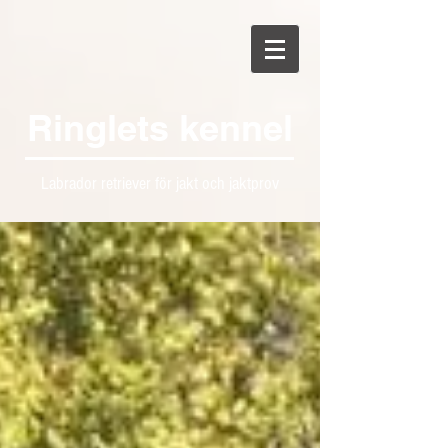
Ringlets kennel
Labrador retriever för jakt och jaktprov