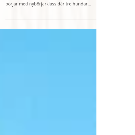
Nu har provsäsongen dragit igång ordentligt
och flera RIngletshundar har varit i elden. Vi
börjar med nybörjarklass där tre hundar...