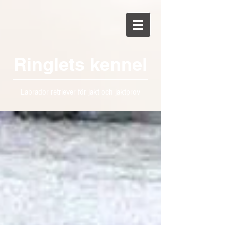
Ringlets kennel
Labrador retriever för jakt och jaktprov