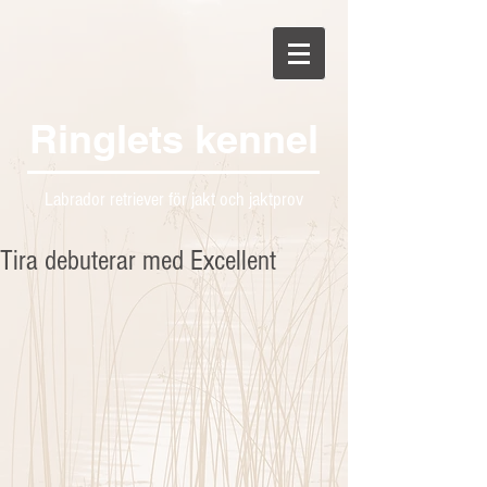
Ringlets kennel
Labrador retriever för jakt och jaktprov
Tira debuterar med Excellent