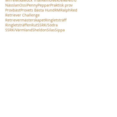
Mirre
Mixa
Mock Trial
Nemo
Next
Nike
Nitro
Nässlan
Ossi
Penny
Peppar
Praktisk prov
Provbäst
Provets Bästa Hund
RM
Ralph
Red
Retriever Challenge
Retrievermästerskapet
Ringletsträff
Ringletsträffen
Rut
SSRK/Södra
SSRK/Värmland
Sheldon
Silas
Sippa