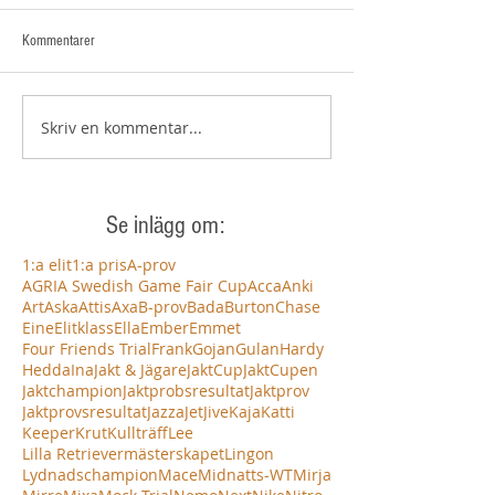
Kommentarer
Skriv en kommentar...
Se inlägg om:
1:a elit
1:a pris
A-prov
AGRIA Swedish Game Fair Cup
Acca
Anki
Art
Aska
Attis
Axa
B-prov
Bada
Burton
Chase
Eine
Elitklass
Ella
Ember
Emmet
Four Friends Trial
Frank
Gojan
Gulan
Hardy
Hedda
Ina
Jakt & Jägare
JaktCup
JaktCupen
Jaktchampion
Jaktprobsresultat
Jaktprov
Jaktprovsresultat
Jazza
Jet
Jive
Kaja
Katti
Keeper
Krut
Kullträff
Lee
Lilla Retrievermästerskapet
Lingon
Lydnadschampion
Mace
Midnatts-WT
Mirja