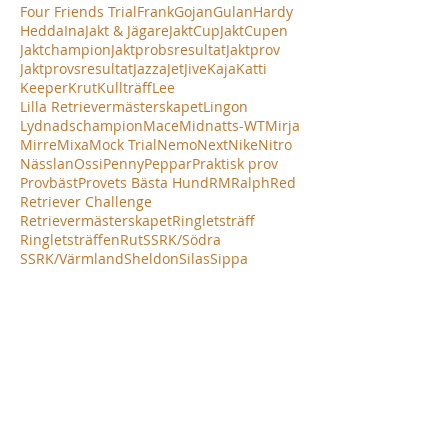
Four Friends Trial
Frank
Gojan
Gulan
Hardy
Hedda
Ina
Jakt & Jägare
JaktCup
JaktCupen
Jaktchampion
Jaktprobsresultat
Jaktprov
Jaktprovsresultat
Jazza
Jet
Jive
Kaja
Katti
Keeper
Krut
Kullträff
Lee
Lilla Retrievermästerskapet
Lingon
Lydnadschampion
Mace
Midnatts-WT
Mirja
Mirre
Mixa
Mock Trial
Nemo
Next
Nike
Nitro
Nässlan
Ossi
Penny
Peppar
Praktisk prov
Provbäst
Provets Bästa Hund
RM
Ralph
Red
Retriever Challenge
Retrievermästerskapet
Ringletsträff
Ringletsträffen
Rut
SSRK/Södra
SSRK/Värmland
Sheldon
Silas
Sippa