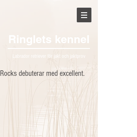
Ringlets kennel
Labrador retriever för jakt och jaktprov
Rocks debuterar med excellent.