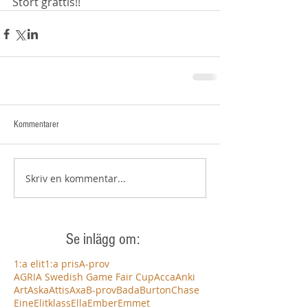
Stort grattis!! 
Kommentarer
Skriv en kommentar...
Se inlägg om:
1:a elit
1:a pris
A-prov
AGRIA Swedish Game Fair Cup
Acca
Anki
Art
Aska
Attis
Axa
B-prov
Bada
Burton
Chase
Eine
Elitklass
Ella
Ember
Emmet