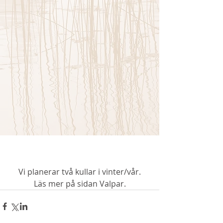
Vi planerar två kullar i vinter/vår.
Läs mer på sidan Valpar.