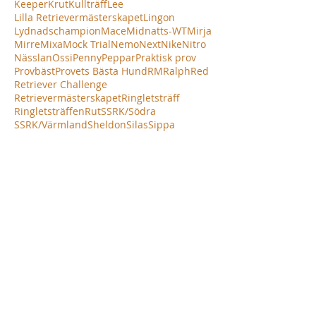
Keeper
Krut
Kullträff
Lee
Lilla Retrievermästerskapet
Lingon
Lydnadschampion
Mace
Midnatts-WT
Mirja
Mirre
Mixa
Mock Trial
Nemo
Next
Nike
Nitro
Nässlan
Ossi
Penny
Peppar
Praktisk prov
Provbäst
Provets Bästa Hund
RM
Ralph
Red
Retriever Challenge
Retrievermästerskapet
Ringletsträff
Ringletsträffen
Rut
SSRK/Södra
SSRK/Värmland
Sheldon
Silas
Sippa