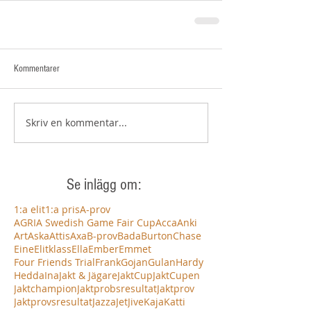
Kommentarer
Skriv en kommentar...
Se inlägg om:
1:a elit
1:a pris
A-prov
AGRIA Swedish Game Fair Cup
Acca
Anki
Art
Aska
Attis
Axa
B-prov
Bada
Burton
Chase
Eine
Elitklass
Ella
Ember
Emmet
Four Friends Trial
Frank
Gojan
Gulan
Hardy
Hedda
Ina
Jakt & Jägare
JaktCup
JaktCupen
Jaktchampion
Jaktprobsresultat
Jaktprov
Jaktprovsresultat
Jazza
Jet
Jive
Kaja
Katti