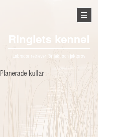
Ringlets kennel
Labrador retriever för jakt och jaktprov
Planerade kullar