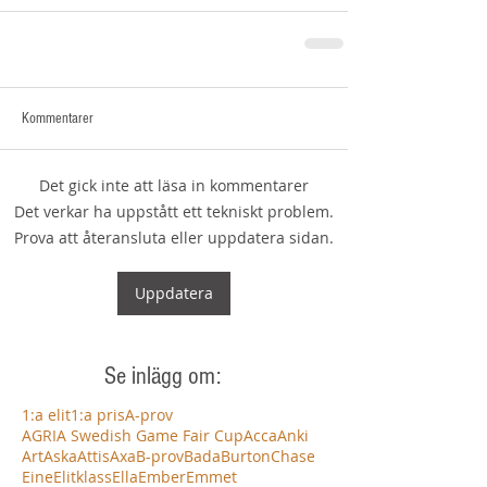
Kommentarer
Det gick inte att läsa in kommentarer
Det verkar ha uppstått ett tekniskt problem.
Prova att återansluta eller uppdatera sidan.
Uppdatera
Se inlägg om:
1:a elit
1:a pris
A-prov
AGRIA Swedish Game Fair Cup
Acca
Anki
Art
Aska
Attis
Axa
B-prov
Bada
Burton
Chase
Eine
Elitklass
Ella
Ember
Emmet