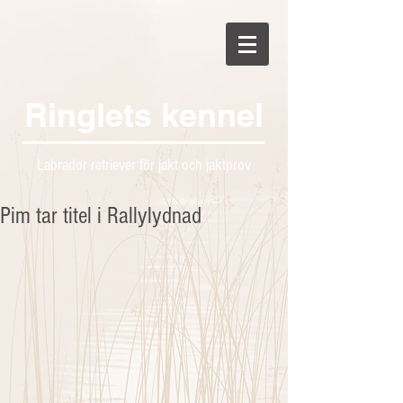
Ringlets kennel
Labrador retriever för jakt och jaktprov
Pim tar titel i Rallylydnad