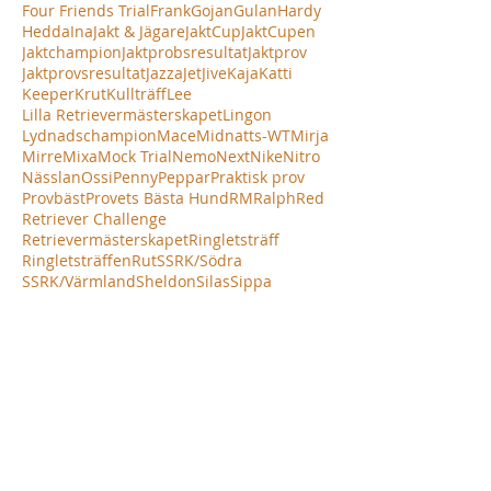
Four Friends Trial
Frank
Gojan
Gulan
Hardy
Hedda
Ina
Jakt & Jägare
JaktCup
JaktCupen
Jaktchampion
Jaktprobsresultat
Jaktprov
Jaktprovsresultat
Jazza
Jet
Jive
Kaja
Katti
Keeper
Krut
Kullträff
Lee
Lilla Retrievermästerskapet
Lingon
Lydnadschampion
Mace
Midnatts-WT
Mirja
Mirre
Mixa
Mock Trial
Nemo
Next
Nike
Nitro
Nässlan
Ossi
Penny
Peppar
Praktisk prov
Provbäst
Provets Bästa Hund
RM
Ralph
Red
Retriever Challenge
Retrievermästerskapet
Ringletsträff
Ringletsträffen
Rut
SSRK/Södra
SSRK/Värmland
Sheldon
Silas
Sippa