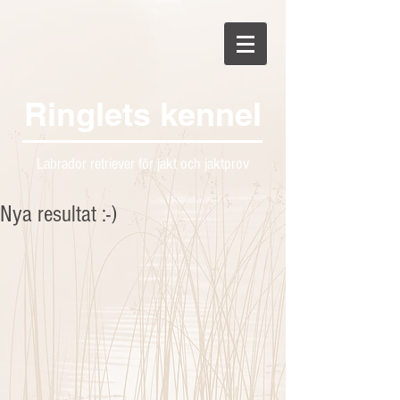
Ringlets kennel
Labrador retriever för jakt och jaktprov
Nya resultat :-)