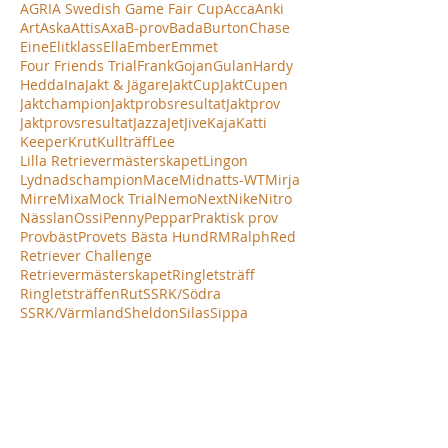
AGRIA Swedish Game Fair Cup
Acca
Anki
Art
Aska
Attis
Axa
B-prov
Bada
Burton
Chase
Eine
Elitklass
Ella
Ember
Emmet
Four Friends Trial
Frank
Gojan
Gulan
Hardy
Hedda
Ina
Jakt & Jägare
JaktCup
JaktCupen
Jaktchampion
Jaktprobsresultat
Jaktprov
Jaktprovsresultat
Jazza
Jet
Jive
Kaja
Katti
Keeper
Krut
Kullträff
Lee
Lilla Retrievermästerskapet
Lingon
Lydnadschampion
Mace
Midnatts-WT
Mirja
Mirre
Mixa
Mock Trial
Nemo
Next
Nike
Nitro
Nässlan
Ossi
Penny
Peppar
Praktisk prov
Provbäst
Provets Bästa Hund
RM
Ralph
Red
Retriever Challenge
Retrievermästerskapet
Ringletsträff
Ringletsträffen
Rut
SSRK/Södra
SSRK/Värmland
Sheldon
Silas
Sippa