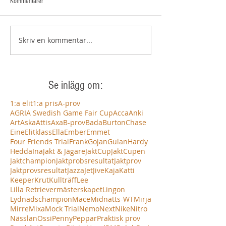
Kommentarer
Skriv en kommentar...
Se inlägg om:
1:a elit
1:a pris
A-prov
AGRIA Swedish Game Fair Cup
Acca
Anki
Art
Aska
Attis
Axa
B-prov
Bada
Burton
Chase
Eine
Elitklass
Ella
Ember
Emmet
Four Friends Trial
Frank
Gojan
Gulan
Hardy
Hedda
Ina
Jakt & Jägare
JaktCup
JaktCupen
Jaktchampion
Jaktprobsresultat
Jaktprov
Jaktprovsresultat
Jazza
Jet
Jive
Kaja
Katti
Keeper
Krut
Kullträff
Lee
Lilla Retrievermästerskapet
Lingon
Lydnadschampion
Mace
Midnatts-WT
Mirja
Mirre
Mixa
Mock Trial
Nemo
Next
Nike
Nitro
Nässlan
Ossi
Penny
Peppar
Praktisk prov