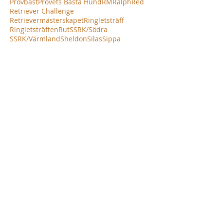
Provbäst
Provets Bästa Hund
RM
Ralph
Red
Retriever Challenge
Retrievermästerskapet
Ringletsträff
Ringletsträffen
Rut
SSRK/Södra
SSRK/Värmland
Sheldon
Silas
Sippa