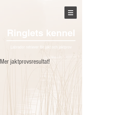
Ringlets kennel
Labrador retriever för jakt och jaktprov
Mer jaktprovsresultat!