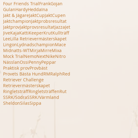
Four Friends Trial
Frank
Gojan
Gulan
Hardy
Hedda
Ina
Jakt & Jägare
JaktCup
JaktCupen
Jaktchampion
Jaktprobsresultat
Jaktprov
Jaktprovsresultat
Jazza
Jet
Jive
Kaja
Katti
Keeper
Krut
Kullträff
Lee
Lilla Retrievermästerskapet
Lingon
Lydnadschampion
Mace
Midnatts-WT
Mirja
Mirre
Mixa
Mock Trial
Nemo
Next
Nike
Nitro
Nässlan
Ossi
Penny
Peppar
Praktisk prov
Provbäst
Provets Bästa Hund
RM
Ralph
Red
Retriever Challenge
Retrievermästerskapet
Ringletsträff
Ringletsträffen
Rut
SSRK/Södra
SSRK/Värmland
Sheldon
Silas
Sippa