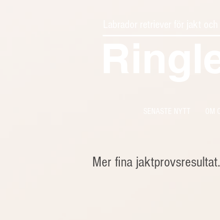
Labrador retriever för jakt och
Ringl
SENASTE NYTT
OM 
Mer fina jaktprovsresultat