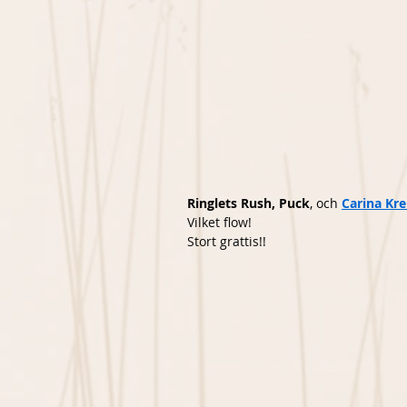
Ringlets Rush, Puck
, och 
Carina Kr
Vilket flow!
Stort grattis!!