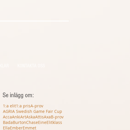
KLAR
KONTAKTA OSS
Se inlägg om:
1:a elit
1:a pris
A-prov
AGRIA Swedish Game Fair Cup
Acca
Anki
Art
Aska
Attis
Axa
B-prov
Bada
Burton
Chase
Eine
Elitklass
Ella
Ember
Emmet