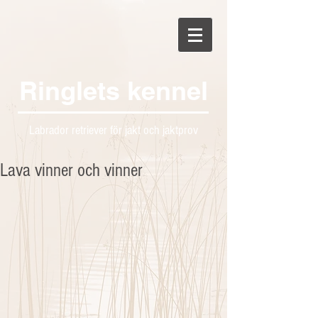
Ringlets kennel
Labrador retriever för jakt och jaktprov
Lava vinner och vinner