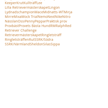
Keeper
Krut
Kullträff
Lee
Lilla Retrievermästerskapet
Lingon
Lydnadschampion
Mace
Midnatts-WT
Mirja
Mirre
Mixa
Mock Trial
Nemo
Next
Nike
Nitro
Nässlan
Ossi
Penny
Peppar
Praktisk prov
Provbäst
Provets Bästa Hund
RM
Ralph
Red
Retriever Challenge
Retrievermästerskapet
Ringletsträff
Ringletsträffen
Rut
SSRK/Södra
SSRK/Värmland
Sheldon
Silas
Sippa