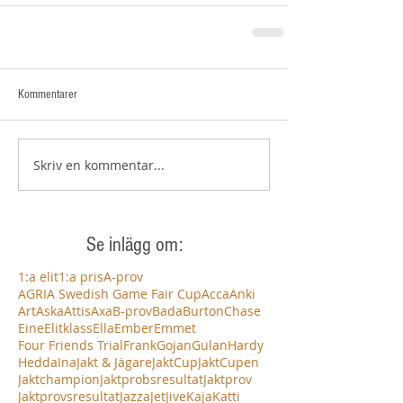
Kommentarer
Skriv en kommentar...
Se inlägg om:
1:a elit
1:a pris
A-prov
AGRIA Swedish Game Fair Cup
Acca
Anki
Art
Aska
Attis
Axa
B-prov
Bada
Burton
Chase
Eine
Elitklass
Ella
Ember
Emmet
Four Friends Trial
Frank
Gojan
Gulan
Hardy
Hedda
Ina
Jakt & Jägare
JaktCup
JaktCupen
Jaktchampion
Jaktprobsresultat
Jaktprov
Jaktprovsresultat
Jazza
Jet
Jive
Kaja
Katti