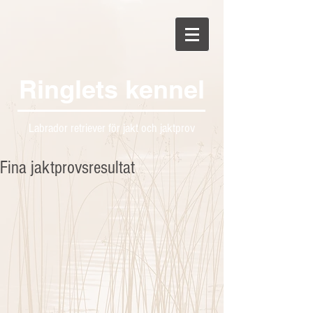
Ringlets kennel
Labrador retriever för jakt och jaktprov
Fina jaktprovsresultat