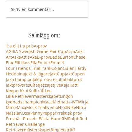
Skriv en kommentar...
Se inlägg om:
1:a elit
1:a pris
A-prov
AGRIA Swedish Game Fair Cup
Acca
Anki
Art
Aska
Attis
Axa
B-prov
Bada
Burton
Chase
Eine
Elitklass
Ella
Ember
Emmet
Four Friends Trial
Frank
Gojan
Gulan
Hardy
Hedda
Ina
Jakt & Jägare
JaktCup
JaktCupen
Jaktchampion
Jaktprobsresultat
Jaktprov
Jaktprovsresultat
Jazza
Jet
Jive
Kaja
Katti
Keeper
Krut
Kullträff
Lee
Lilla Retrievermästerskapet
Lingon
Lydnadschampion
Mace
Midnatts-WT
Mirja
Mirre
Mixa
Mock Trial
Nemo
Next
Nike
Nitro
Nässlan
Ossi
Penny
Peppar
Praktisk prov
Provbäst
Provets Bästa Hund
RM
Ralph
Red
Retriever Challenge
Retrievermästerskapet
Ringletsträff