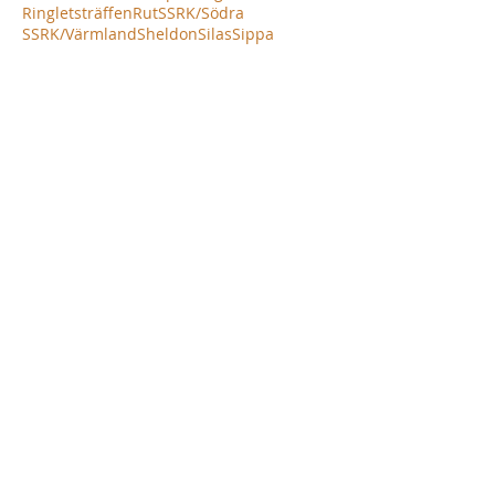
Ringletsträffen
Rut
SSRK/Södra
SSRK/Värmland
Sheldon
Silas
Sippa