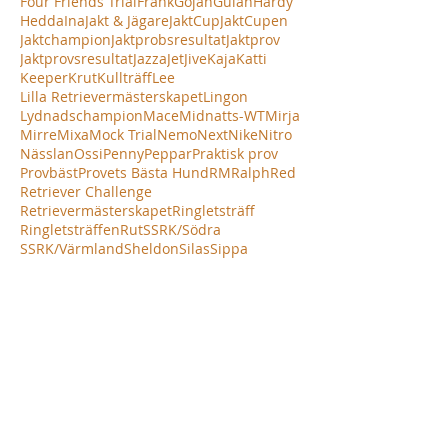
Four Friends Trial
Frank
Gojan
Gulan
Hardy
Hedda
Ina
Jakt & Jägare
JaktCup
JaktCupen
Jaktchampion
Jaktprobsresultat
Jaktprov
Jaktprovsresultat
Jazza
Jet
Jive
Kaja
Katti
Keeper
Krut
Kullträff
Lee
Lilla Retrievermästerskapet
Lingon
Lydnadschampion
Mace
Midnatts-WT
Mirja
Mirre
Mixa
Mock Trial
Nemo
Next
Nike
Nitro
Nässlan
Ossi
Penny
Peppar
Praktisk prov
Provbäst
Provets Bästa Hund
RM
Ralph
Red
Retriever Challenge
Retrievermästerskapet
Ringletsträff
Ringletsträffen
Rut
SSRK/Södra
SSRK/Värmland
Sheldon
Silas
Sippa