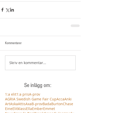
Kommentarer
Skriv en kommentar...
Se inlägg om:
1:a elit
1:a pris
A-prov
AGRIA Swedish Game Fair Cup
Acca
Anki
Art
Aska
Attis
Axa
B-prov
Bada
Burton
Chase
Eine
Elitklass
Ella
Ember
Emmet