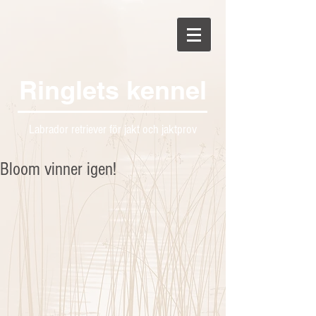
Ringlets kennel
Labrador retriever för jakt och jaktprov
Bloom vinner igen!