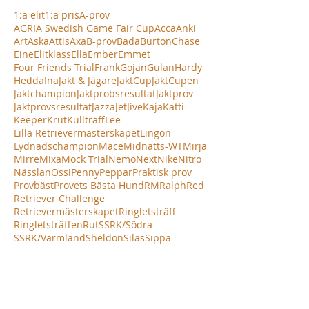
1:a elit
1:a pris
A-prov
AGRIA Swedish Game Fair Cup
Acca
Anki
Art
Aska
Attis
Axa
B-prov
Bada
Burton
Chase
Eine
Elitklass
Ella
Ember
Emmet
Four Friends Trial
Frank
Gojan
Gulan
Hardy
Hedda
Ina
Jakt & Jägare
JaktCup
JaktCupen
Jaktchampion
Jaktprobsresultat
Jaktprov
Jaktprovsresultat
Jazza
Jet
Jive
Kaja
Katti
Keeper
Krut
Kullträff
Lee
Lilla Retrievermästerskapet
Lingon
Lydnadschampion
Mace
Midnatts-WT
Mirja
Mirre
Mixa
Mock Trial
Nemo
Next
Nike
Nitro
Nässlan
Ossi
Penny
Peppar
Praktisk prov
Provbäst
Provets Bästa Hund
RM
Ralph
Red
Retriever Challenge
Retrievermästerskapet
Ringletsträff
Ringletsträffen
Rut
SSRK/Södra
SSRK/Värmland
Sheldon
Silas
Sippa