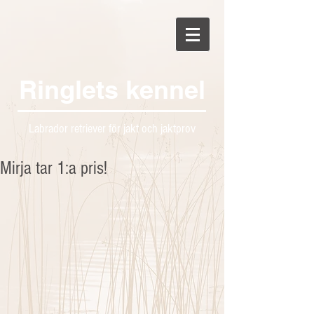
Ringlets kennel
Labrador retriever för jakt och jaktprov
Mirja tar 1:a pris!