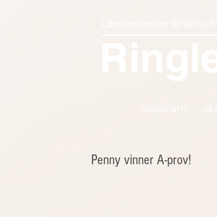
Labrador retriever för jakt och
Ringl
SENASTE NYTT
OM 
Penny vinner A-prov!