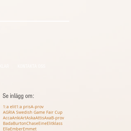
KLAR
KONTAKTA OSS
Se inlägg om:
1:a elit
1:a pris
A-prov
AGRIA Swedish Game Fair Cup
Acca
Anki
Art
Aska
Attis
Axa
B-prov
Bada
Burton
Chase
Eine
Elitklass
Ella
Ember
Emmet