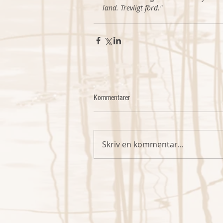
land. Trevligt förd."
Kommentarer
Skriv en kommentar...