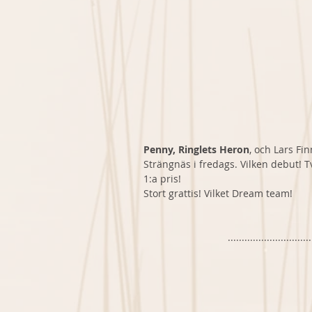
Penny, Ringlets Heron
, och Lars Fin
Strängnäs i fredags. Vilken debut! Tv
1:a pris! 
Stort grattis! Vilket Dream team!
..............................