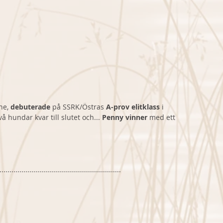
ne, 
debuterade
 på SSRK/Östras 
A-prov elitklass 
i 
å hundar kvar till slutet och... 
Penny vinner 
med ett 
.............................................................