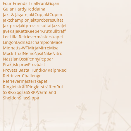
Four Friends Trial
Frank
Gojan
Gulan
Hardy
Hedda
Ina
Jakt & Jägare
JaktCup
JaktCupen
Jaktchampion
Jaktprobsresultat
Jaktprov
Jaktprovsresultat
Jazza
Jet
Jive
Kaja
Katti
Keeper
Krut
Kullträff
Lee
Lilla Retrievermästerskapet
Lingon
Lydnadschampion
Mace
Midnatts-WT
Mirja
Mirre
Mixa
Mock Trial
Nemo
Next
Nike
Nitro
Nässlan
Ossi
Penny
Peppar
Praktisk prov
Provbäst
Provets Bästa Hund
RM
Ralph
Red
Retriever Challenge
Retrievermästerskapet
Ringletsträff
Ringletsträffen
Rut
SSRK/Södra
SSRK/Värmland
Sheldon
Silas
Sippa