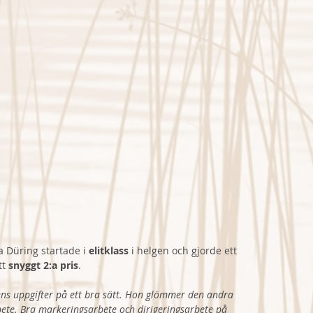
 Düring startade i 
elitklass 
i helgen och gjorde ett 
t 
snyggt 2:a pris
.
ens uppgifter på ett bra sätt. Hon glömmer den andra 
bete. Bra markeringsarbete och dirigeringsarbete på 