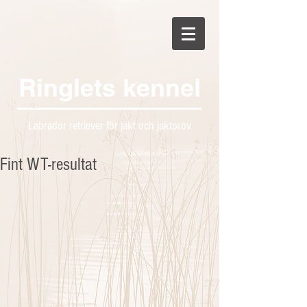
Ringlets kennel
Labrador retriever för jakt och jaktprov
Fint WT-resultat