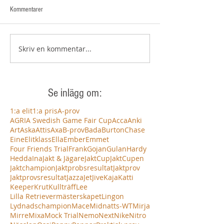
Kommentarer
Skriv en kommentar...
Se inlägg om:
1:a elit
1:a pris
A-prov
AGRIA Swedish Game Fair Cup
Acca
Anki
Art
Aska
Attis
Axa
B-prov
Bada
Burton
Chase
Eine
Elitklass
Ella
Ember
Emmet
Four Friends Trial
Frank
Gojan
Gulan
Hardy
Hedda
Ina
Jakt & Jägare
JaktCup
JaktCupen
Jaktchampion
Jaktprobsresultat
Jaktprov
Jaktprovsresultat
Jazza
Jet
Jive
Kaja
Katti
Keeper
Krut
Kullträff
Lee
Lilla Retrievermästerskapet
Lingon
Lydnadschampion
Mace
Midnatts-WT
Mirja
Mirre
Mixa
Mock Trial
Nemo
Next
Nike
Nitro