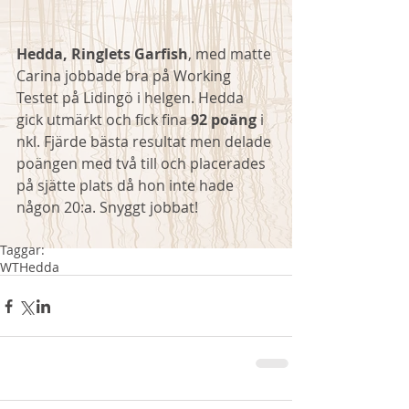
Hedda, Ringlets Garfish
, med matte 
Carina jobbade bra på Working 
Testet på Lidingö i helgen. Hedda 
gick utmärkt och fick fina 
92 poäng
 i 
nkl. Fjärde bästa resultat men delade 
poängen med två till och placerades 
på sjätte plats då hon inte hade 
någon 20:a. Snyggt jobbat! 
Taggar:
WT
Hedda