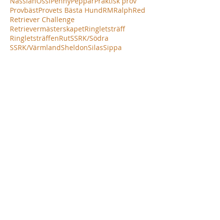
Nässlan
Ossi
Penny
Peppar
Praktisk prov
Provbäst
Provets Bästa Hund
RM
Ralph
Red
Retriever Challenge
Retrievermästerskapet
Ringletsträff
Ringletsträffen
Rut
SSRK/Södra
SSRK/Värmland
Sheldon
Silas
Sippa