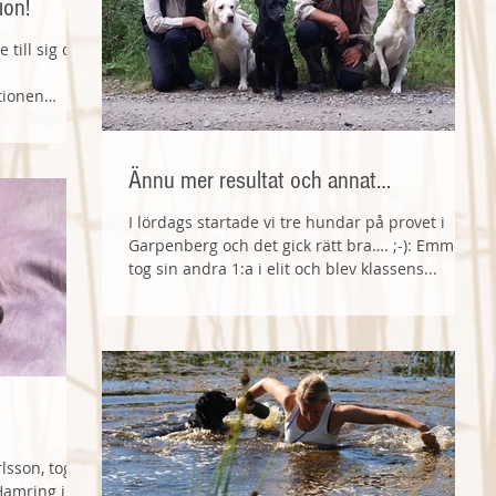
ion!
 till sig den
tionen
Ännu mer resultat och annat…
I lördags startade vi tre hundar på provet i
Garpenberg och det gick rätt bra…. ;-): Emmet
tog sin andra 1:a i elit och blev klassens...
lsson, tog
 Hamring i