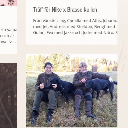
Träff för Nike x Brasse-kullen
Från vänster: jag, Camilla med Attis, Johanna
med Jet, Andreas med Sheldon, Bengt med
rta valpar:
Gulan, Eva med Jazza och Jocke med Nitro. Sex
a och är
av...
a liv....