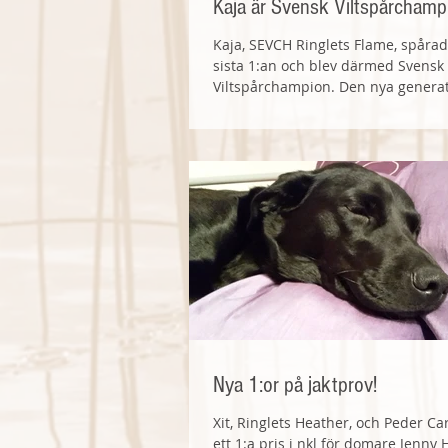
Kaja är Svensk Viltspårchamp
Kaja, SEVCH Ringlets Flame, spårade
sista 1:an och blev därmed Svensk
Viltspårchampion. Den nya genera
hundförare, som...
Nya 1:or på jaktprov!
Xit, Ringlets Heather, och Peder Car
ett 1:a pris i nkl för domare Jenny