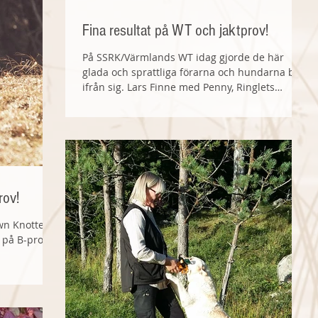
Fina resultat på WT och jaktprov!
På SSRK/Värmlands WT idag gjorde de här
glada och sprattliga förarna och hundarna bra
ifrån sig. Lars Finne med Penny, Ringlets
Heron,...
rov!
own Knotted
s på B-prov