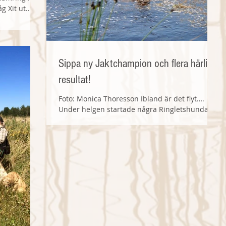
 Xit ut...
Sippa ny Jaktchampion och flera härliga
resultat!
Foto: Monica Thoresson Ibland är det flyt….
Under helgen startade några Ringletshundar
på jaktprov och så var det andjaktspremiär
för...