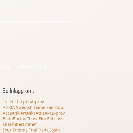
KLAR
KONTAKTA OSS
Se inlägg om:
1:a elit
1:a pris
A-prov
AGRIA Swedish Game Fair Cup
Acca
Anki
Art
Aska
Attis
Axa
B-prov
Bada
Burton
Chase
Eine
Elitklass
Ella
Ember
Emmet
Four Friends Trial
Frank
Gojan