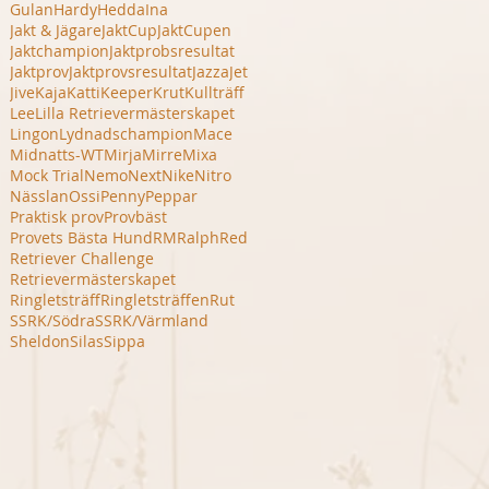
Gulan
Hardy
Hedda
Ina
Jakt & Jägare
JaktCup
JaktCupen
Jaktchampion
Jaktprobsresultat
Jaktprov
Jaktprovsresultat
Jazza
Jet
Jive
Kaja
Katti
Keeper
Krut
Kullträff
Lee
Lilla Retrievermästerskapet
Lingon
Lydnadschampion
Mace
Midnatts-WT
Mirja
Mirre
Mixa
Mock Trial
Nemo
Next
Nike
Nitro
Nässlan
Ossi
Penny
Peppar
Praktisk prov
Provbäst
Provets Bästa Hund
RM
Ralph
Red
Retriever Challenge
Retrievermästerskapet
Ringletsträff
Ringletsträffen
Rut
SSRK/Södra
SSRK/Värmland
Sheldon
Silas
Sippa