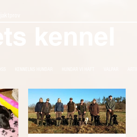
 jaktprov
ets kennel
OSS
KENNELNS HUNDAR
HUNDAR VI HAFT
VALPAR
ARTI