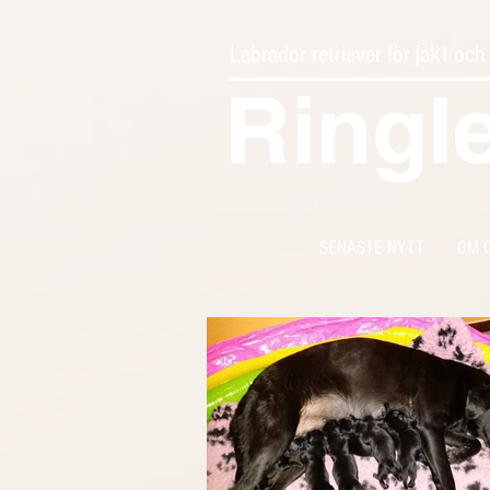
Labrador retriever för jakt och
Ringl
SENASTE NYTT
OM 