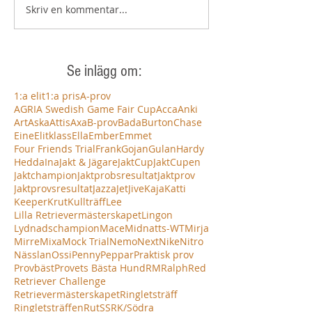
Skriv en kommentar...
Se inlägg om:
1:a elit
1:a pris
A-prov
AGRIA Swedish Game Fair Cup
Acca
Anki
Art
Aska
Attis
Axa
B-prov
Bada
Burton
Chase
Eine
Elitklass
Ella
Ember
Emmet
Four Friends Trial
Frank
Gojan
Gulan
Hardy
Hedda
Ina
Jakt & Jägare
JaktCup
JaktCupen
Jaktchampion
Jaktprobsresultat
Jaktprov
Jaktprovsresultat
Jazza
Jet
Jive
Kaja
Katti
Keeper
Krut
Kullträff
Lee
Lilla Retrievermästerskapet
Lingon
Lydnadschampion
Mace
Midnatts-WT
Mirja
Mirre
Mixa
Mock Trial
Nemo
Next
Nike
Nitro
Nässlan
Ossi
Penny
Peppar
Praktisk prov
Provbäst
Provets Bästa Hund
RM
Ralph
Red
Retriever Challenge
Retrievermästerskapet
Ringletsträff
Ringletsträffen
Rut
SSRK/Södra