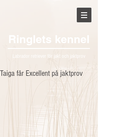
Ringlets kennel
Labrador retriever för jakt och jaktprov
Taiga får Excellent på jaktprov