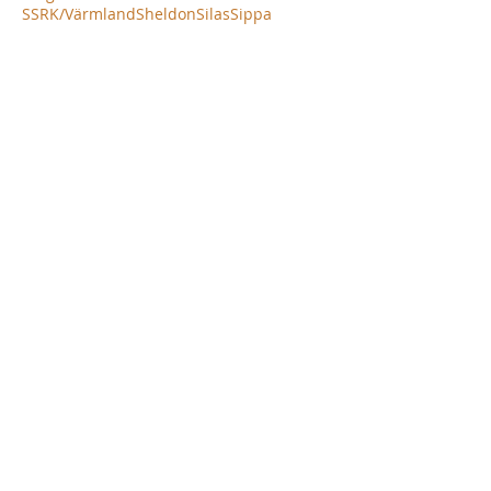
SSRK/Värmland
Sheldon
Silas
Sippa