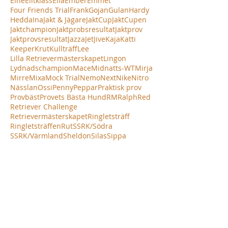
Eine
Elitklass
Ella
Ember
Emmet
Four Friends Trial
Frank
Gojan
Gulan
Hardy
Hedda
Ina
Jakt & Jägare
JaktCup
JaktCupen
Jaktchampion
Jaktprobsresultat
Jaktprov
Jaktprovsresultat
Jazza
Jet
Jive
Kaja
Katti
Keeper
Krut
Kullträff
Lee
Lilla Retrievermästerskapet
Lingon
Lydnadschampion
Mace
Midnatts-WT
Mirja
Mirre
Mixa
Mock Trial
Nemo
Next
Nike
Nitro
Nässlan
Ossi
Penny
Peppar
Praktisk prov
Provbäst
Provets Bästa Hund
RM
Ralph
Red
Retriever Challenge
Retrievermästerskapet
Ringletsträff
Ringletsträffen
Rut
SSRK/Södra
SSRK/Värmland
Sheldon
Silas
Sippa