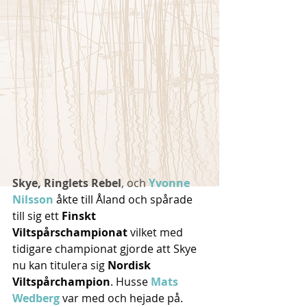
Skye, Ringlets Rebel
, och 
Yvonne 
Nilsson
 åkte till Åland och spårade 
till sig ett 
Finskt 
Viltspårschampionat
 vilket med 
tidigare championat gjorde att Skye 
nu kan titulera sig 
Nordisk 
Viltspårchampion
. Husse 
Mats 
Wedberg
 var med och hejade på.