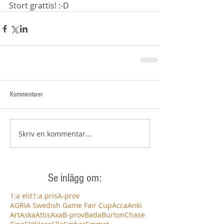
Stort grattis! :-D
Kommentarer
Skriv en kommentar...
Se inlägg om:
1:a elit
1:a pris
A-prov
AGRIA Swedish Game Fair Cup
Acca
Anki
Art
Aska
Attis
Axa
B-prov
Bada
Burton
Chase