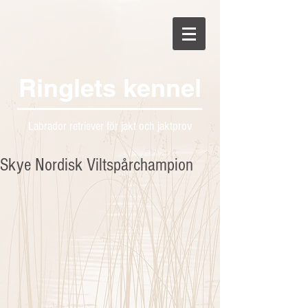
Ringlets kennel
Labrador retriever för jakt och jaktprov
Skye Nordisk Viltspårchampion