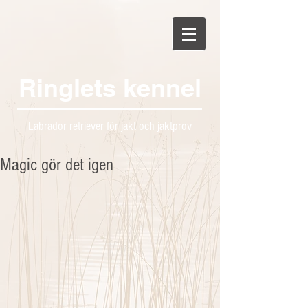
Ringlets kennel
Labrador retriever för jakt och jaktprov
Magic gör det igen