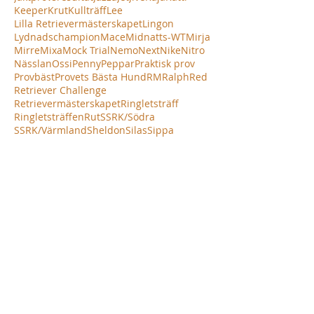
Keeper
Krut
Kullträff
Lee
Lilla Retrievermästerskapet
Lingon
Lydnadschampion
Mace
Midnatts-WT
Mirja
Mirre
Mixa
Mock Trial
Nemo
Next
Nike
Nitro
Nässlan
Ossi
Penny
Peppar
Praktisk prov
Provbäst
Provets Bästa Hund
RM
Ralph
Red
Retriever Challenge
Retrievermästerskapet
Ringletsträff
Ringletsträffen
Rut
SSRK/Södra
SSRK/Värmland
Sheldon
Silas
Sippa