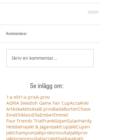
Kommentarer
Skriv en kommentar...
Se inlägg om:
1:a elit
1:a pris
A-prov
AGRIA Swedish Game Fair Cup
Acca
Anki
Art
Aska
Attis
Axa
B-prov
Bada
Burton
Chase
Eine
Elitklass
Ella
Ember
Emmet
Four Friends Trial
Frank
Gojan
Gulan
Hardy
Hedda
Ina
Jakt & Jägare
JaktCup
JaktCupen
Jaktchampion
Jaktprobsresultat
Jaktprov
Jaktprovsresultat
Jazza
Jet
Jive
Kaja
Katti