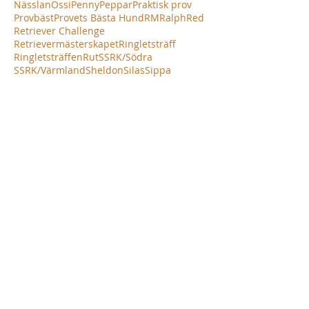
Nässlan
Ossi
Penny
Peppar
Praktisk prov
Provbäst
Provets Bästa Hund
RM
Ralph
Red
Retriever Challenge
Retrievermästerskapet
Ringletsträff
Ringletsträffen
Rut
SSRK/Södra
SSRK/Värmland
Sheldon
Silas
Sippa