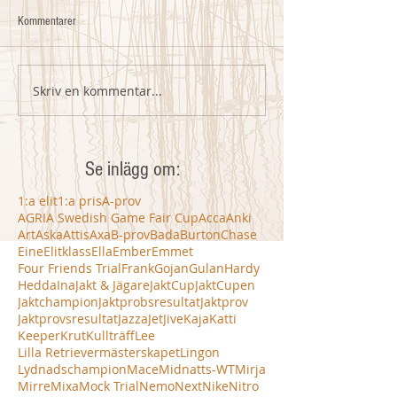
Kommentarer
Skriv en kommentar...
Se inlägg om:
1:a elit
1:a pris
A-prov
AGRIA Swedish Game Fair Cup
Acca
Anki
Art
Aska
Attis
Axa
B-prov
Bada
Burton
Chase
Eine
Elitklass
Ella
Ember
Emmet
Four Friends Trial
Frank
Gojan
Gulan
Hardy
Hedda
Ina
Jakt & Jägare
JaktCup
JaktCupen
Jaktchampion
Jaktprobsresultat
Jaktprov
Jaktprovsresultat
Jazza
Jet
Jive
Kaja
Katti
Keeper
Krut
Kullträff
Lee
Lilla Retrievermästerskapet
Lingon
Lydnadschampion
Mace
Midnatts-WT
Mirja
Mirre
Mixa
Mock Trial
Nemo
Next
Nike
Nitro