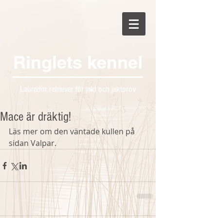
Ringlets kennel
Labrador retriever för jakt och jaktprov
Mace är dräktig!
Läs mer om den väntade kullen på 
sidan Valpar.