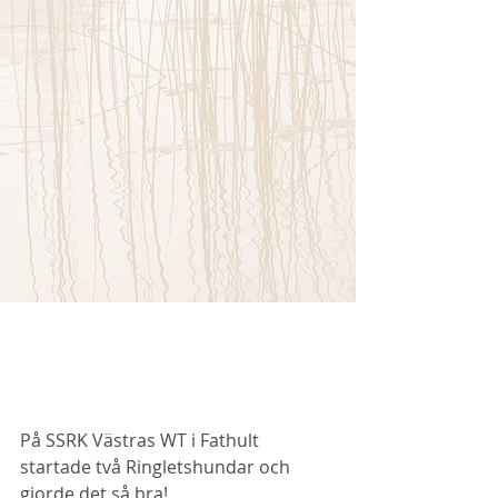
På SSRK Västras WT i Fathult 
startade två Ringletshundar och 
gjorde det så bra! 