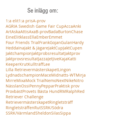
Se inlägg om:
1:a elit
1:a pris
A-prov
AGRIA Swedish Game Fair Cup
Acca
Anki
Art
Aska
Attis
Axa
B-prov
Bada
Burton
Chase
Eine
Elitklass
Ella
Ember
Emmet
Four Friends Trial
Frank
Gojan
Gulan
Hardy
Hedda
Ina
Jakt & Jägare
JaktCup
JaktCupen
Jaktchampion
Jaktprobsresultat
Jaktprov
Jaktprovsresultat
Jazza
Jet
Jive
Kaja
Katti
Keeper
Krut
Kullträff
Lee
Lilla Retrievermästerskapet
Lingon
Lydnadschampion
Mace
Midnatts-WT
Mirja
Mirre
Mixa
Mock Trial
Nemo
Next
Nike
Nitro
Nässlan
Ossi
Penny
Peppar
Praktisk prov
Provbäst
Provets Bästa Hund
RM
Ralph
Red
Retriever Challenge
Retrievermästerskapet
Ringletsträff
Ringletsträffen
Rut
SSRK/Södra
SSRK/Värmland
Sheldon
Silas
Sippa