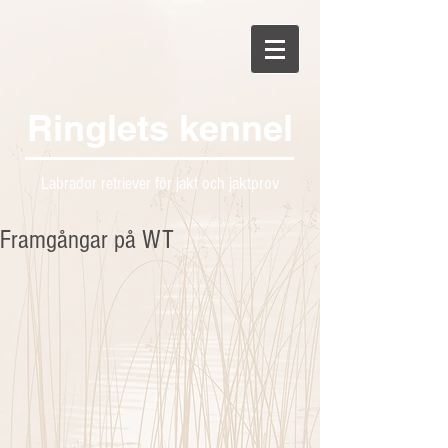
Ringlets kennel
Labrador retriever för jakt och jaktprov
Framgångar på WT