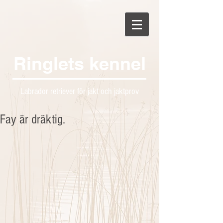
Ringlets kennel
Labrador retriever för jakt och jaktprov
Fay är dräktig.