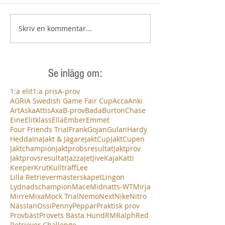
Skriv en kommentar...
Se inlägg om:
1:a elit
1:a pris
A-prov
AGRIA Swedish Game Fair Cup
Acca
Anki
Art
Aska
Attis
Axa
B-prov
Bada
Burton
Chase
Eine
Elitklass
Ella
Ember
Emmet
Four Friends Trial
Frank
Gojan
Gulan
Hardy
Hedda
Ina
Jakt & Jägare
JaktCup
JaktCupen
Jaktchampion
Jaktprobsresultat
Jaktprov
Jaktprovsresultat
Jazza
Jet
Jive
Kaja
Katti
Keeper
Krut
Kullträff
Lee
Lilla Retrievermästerskapet
Lingon
Lydnadschampion
Mace
Midnatts-WT
Mirja
Mirre
Mixa
Mock Trial
Nemo
Next
Nike
Nitro
Nässlan
Ossi
Penny
Peppar
Praktisk prov
Provbäst
Provets Bästa Hund
RM
Ralph
Red
Retriever Challenge