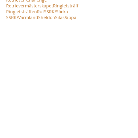
Retrievermästerskapet
Ringletsträff
Ringletsträffen
Rut
SSRK/Södra
SSRK/Värmland
Sheldon
Silas
Sippa