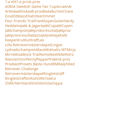
1:a elit
1:a pris
A-prov
AGRIA Swedish Game Fair Cup
Acca
Anki
Art
Aska
Attis
Axa
B-prov
Bada
Burton
Chase
Eine
Elitklass
Ella
Ember
Emmet
Four Friends Trial
Frank
Gojan
Gulan
Hardy
Hedda
Ina
Jakt & Jägare
JaktCup
JaktCupen
Jaktchampion
Jaktprobsresultat
Jaktprov
Jaktprovsresultat
Jazza
Jet
Jive
Kaja
Katti
Keeper
Krut
Kullträff
Lee
Lilla Retrievermästerskapet
Lingon
Lydnadschampion
Mace
Midnatts-WT
Mirja
Mirre
Mixa
Mock Trial
Nemo
Next
Nike
Nitro
Nässlan
Ossi
Penny
Peppar
Praktisk prov
Provbäst
Provets Bästa Hund
RM
Ralph
Red
Retriever Challenge
Retrievermästerskapet
Ringletsträff
Ringletsträffen
Rut
SSRK/Södra
SSRK/Värmland
Sheldon
Silas
Sippa