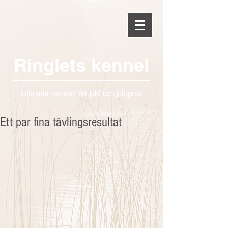
Ringlets kennel
Labrador retriever för jakt och jaktprov
Ett par fina tävlingsresultat