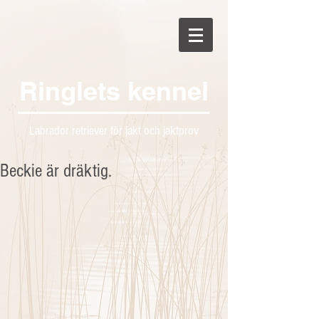
Ringlets kennel
Labrador retriever för jakt och jaktprov
Beckie är dräktig.