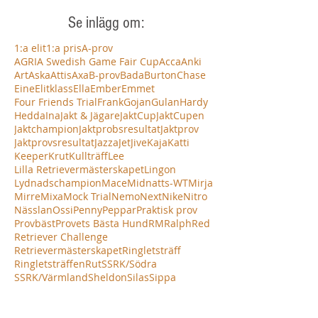
Se inlägg om:
1:a elit
1:a pris
A-prov
AGRIA Swedish Game Fair Cup
Acca
Anki
Art
Aska
Attis
Axa
B-prov
Bada
Burton
Chase
Eine
Elitklass
Ella
Ember
Emmet
Four Friends Trial
Frank
Gojan
Gulan
Hardy
Hedda
Ina
Jakt & Jägare
JaktCup
JaktCupen
Jaktchampion
Jaktprobsresultat
Jaktprov
Jaktprovsresultat
Jazza
Jet
Jive
Kaja
Katti
Keeper
Krut
Kullträff
Lee
Lilla Retrievermästerskapet
Lingon
Lydnadschampion
Mace
Midnatts-WT
Mirja
Mirre
Mixa
Mock Trial
Nemo
Next
Nike
Nitro
Nässlan
Ossi
Penny
Peppar
Praktisk prov
Provbäst
Provets Bästa Hund
RM
Ralph
Red
Retriever Challenge
Retrievermästerskapet
Ringletsträff
Ringletsträffen
Rut
SSRK/Södra
SSRK/Värmland
Sheldon
Silas
Sippa