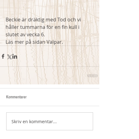
Beckie är dräktig med Tod och vi 
håller tummarna för en fin kull i 
slutet av vecka 6. 
Läs mer på sidan Valpar. 
Kommentarer
Skriv en kommentar...