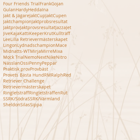
Four Friends Trial
Frank
Gojan
Gulan
Hardy
Hedda
Ina
Jakt & Jägare
JaktCup
JaktCupen
Jaktchampion
Jaktprobsresultat
Jaktprov
Jaktprovsresultat
Jazza
Jet
Jive
Kaja
Katti
Keeper
Krut
Kullträff
Lee
Lilla Retrievermästerskapet
Lingon
Lydnadschampion
Mace
Midnatts-WT
Mirja
Mirre
Mixa
Mock Trial
Nemo
Next
Nike
Nitro
Nässlan
Ossi
Penny
Peppar
Praktisk prov
Provbäst
Provets Bästa Hund
RM
Ralph
Red
Retriever Challenge
Retrievermästerskapet
Ringletsträff
Ringletsträffen
Rut
SSRK/Södra
SSRK/Värmland
Sheldon
Silas
Sippa