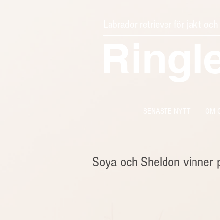
Labrador retriever för jakt och
Ringl
SENASTE NYTT
OM 
Soya och Sheldon vinner 