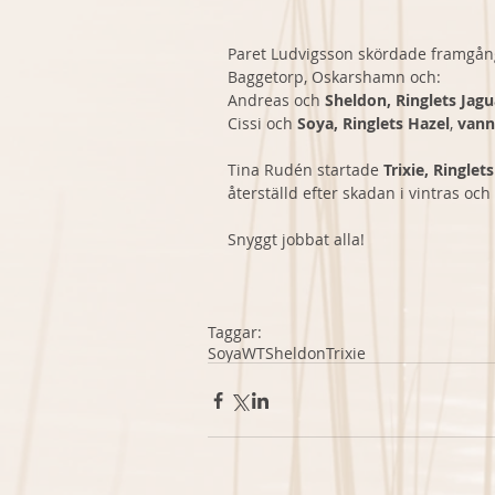
Paret Ludvigsson skördade framgånga
Baggetorp, Oskarshamn och:
Andreas och 
Sheldon, Ringlets Jagu
Cissi och 
Soya, Ringlets Hazel
, 
vann
Tina Rudén startade 
Trixie, Ringlet
återställd efter skadan i vintras och f
Snyggt jobbat alla! 
Taggar:
Soya
WT
Sheldon
Trixie