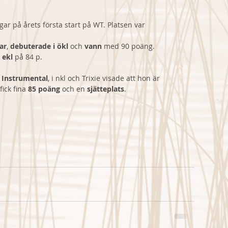
r på årets första start på WT. Platsen var 
ar
, 
debuterade i ökl 
och 
vann 
med 90 poäng.
 ekl
 på 84 p. 
s Instrumental
, i nkl och Trixie visade att hon är 
ick fina 
85 poäng
 och en 
sjätteplats
.