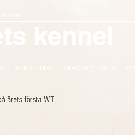
 jaktprov
ets kennel
OSS
KENNELNS HUNDAR
HUNDAR VI HAFT
VALPAR
ARTI
på årets första WT