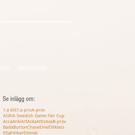
KLAR
KONTAKTA OSS
Se inlägg om:
1:a elit
1:a pris
A-prov
AGRIA Swedish Game Fair Cup
Acca
Anki
Art
Aska
Attis
Axa
B-prov
Bada
Burton
Chase
Eine
Elitklass
Ella
Ember
Emmet