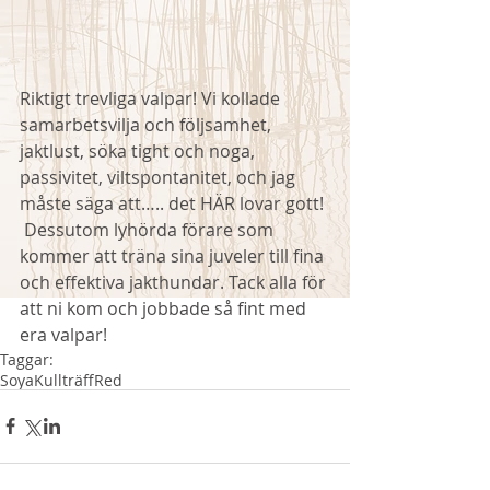
Riktigt trevliga valpar! Vi kollade 
samarbetsvilja och följsamhet, 
jaktlust, söka tight och noga, 
passivitet, viltspontanitet, och jag 
måste säga att….. det HÄR lovar gott! 
 Dessutom lyhörda förare som 
kommer att träna sina juveler till fina 
och effektiva jakthundar. Tack alla för 
att ni kom och jobbade så fint med 
era valpar!
Taggar:
Soya
Kullträff
Red