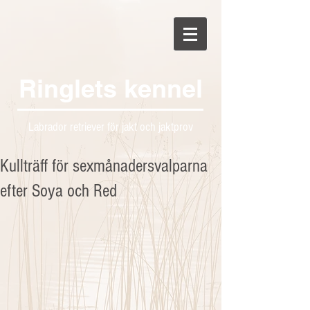
Ringlets kennel
Labrador retriever för jakt och jaktprov
Kullträff för sexmånadersvalparna
efter Soya och Red