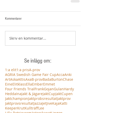
Kommentarer
Skriv en kommentar...
Se inlägg om:
1:a elit
1:a pris
A-prov
AGRIA Swedish Game Fair Cup
Acca
Anki
Art
Aska
Attis
Axa
B-prov
Bada
Burton
Chase
Eine
Elitklass
Ella
Ember
Emmet
Four Friends Trial
Frank
Gojan
Gulan
Hardy
Hedda
Ina
Jakt & Jägare
JaktCup
JaktCupen
Jaktchampion
Jaktprobsresultat
Jaktprov
Jaktprovsresultat
Jazza
Jet
Jive
Kaja
Katti
Keeper
Krut
Kullträff
Lee
Lilla Retrievermästerskapet
Lingon