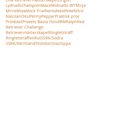
Lydnadschampion
Mace
Midnatts-WT
Mirja
Mirre
Mixa
Mock Trial
Nemo
Next
Nike
Nitro
Nässlan
Ossi
Penny
Peppar
Praktisk prov
Provbäst
Provets Bästa Hund
RM
Ralph
Red
Retriever Challenge
Retrievermästerskapet
Ringletsträff
Ringletsträffen
Rut
SSRK/Södra
SSRK/Värmland
Sheldon
Silas
Sippa