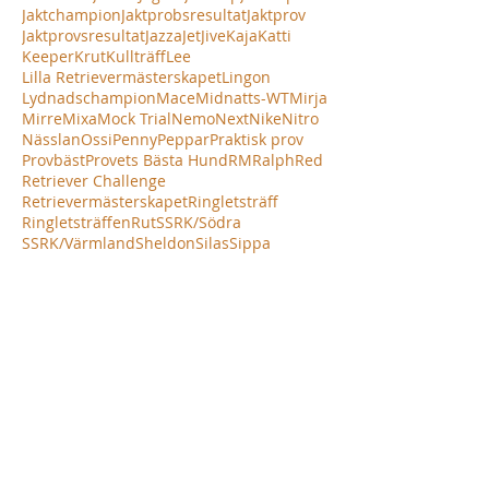
Jaktchampion
Jaktprobsresultat
Jaktprov
Jaktprovsresultat
Jazza
Jet
Jive
Kaja
Katti
Keeper
Krut
Kullträff
Lee
Lilla Retrievermästerskapet
Lingon
Lydnadschampion
Mace
Midnatts-WT
Mirja
Mirre
Mixa
Mock Trial
Nemo
Next
Nike
Nitro
Nässlan
Ossi
Penny
Peppar
Praktisk prov
Provbäst
Provets Bästa Hund
RM
Ralph
Red
Retriever Challenge
Retrievermästerskapet
Ringletsträff
Ringletsträffen
Rut
SSRK/Södra
SSRK/Värmland
Sheldon
Silas
Sippa