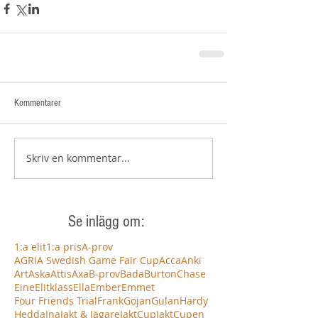
Kommentarer
Skriv en kommentar...
Se inlägg om:
1:a elit
1:a pris
A-prov
AGRIA Swedish Game Fair Cup
Acca
Anki
Art
Aska
Attis
Axa
B-prov
Bada
Burton
Chase
Eine
Elitklass
Ella
Ember
Emmet
Four Friends Trial
Frank
Gojan
Gulan
Hardy
Hedda
Ina
Jakt & Jägare
JaktCup
JaktCupen