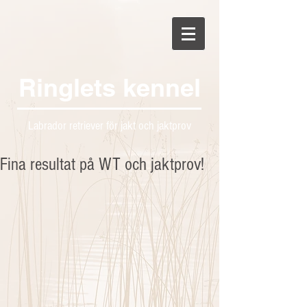
Ringlets kennel
Labrador retriever för jakt och jaktprov
Fina resultat på WT och jaktprov!