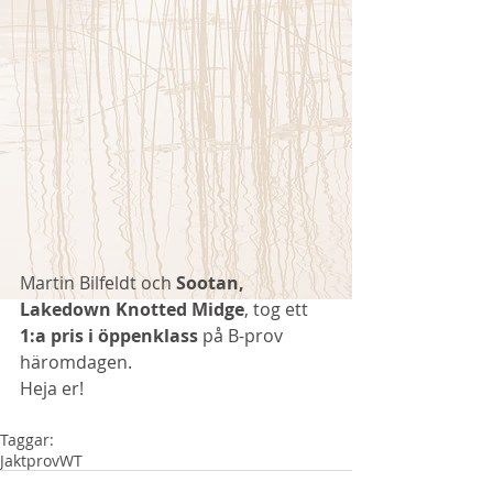
Martin Bilfeldt och 
Sootan, 
Lakedown Knotted Midge
, tog ett 
1:a pris i öppenklass
 på B-prov 
häromdagen.
Heja er!
Taggar:
Jaktprov
WT