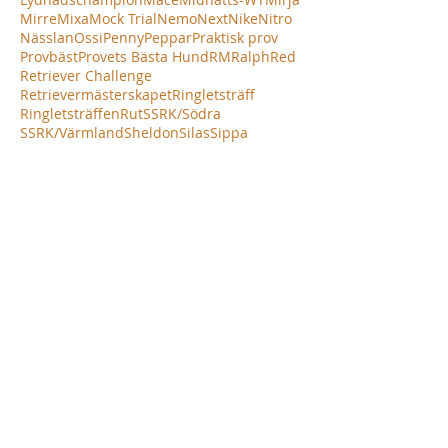
Mirre
Mixa
Mock Trial
Nemo
Next
Nike
Nitro
Nässlan
Ossi
Penny
Peppar
Praktisk prov
Provbäst
Provets Bästa Hund
RM
Ralph
Red
Retriever Challenge
Retrievermästerskapet
Ringletsträff
Ringletsträffen
Rut
SSRK/Södra
SSRK/Värmland
Sheldon
Silas
Sippa