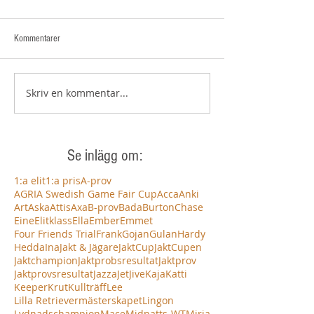
Kommentarer
Skriv en kommentar...
Se inlägg om:
1:a elit
1:a pris
A-prov
AGRIA Swedish Game Fair Cup
Acca
Anki
Art
Aska
Attis
Axa
B-prov
Bada
Burton
Chase
Eine
Elitklass
Ella
Ember
Emmet
Four Friends Trial
Frank
Gojan
Gulan
Hardy
Hedda
Ina
Jakt & Jägare
JaktCup
JaktCupen
Jaktchampion
Jaktprobsresultat
Jaktprov
Jaktprovsresultat
Jazza
Jet
Jive
Kaja
Katti
Keeper
Krut
Kullträff
Lee
Lilla Retrievermästerskapet
Lingon
Lydnadschampion
Mace
Midnatts-WT
Mirja