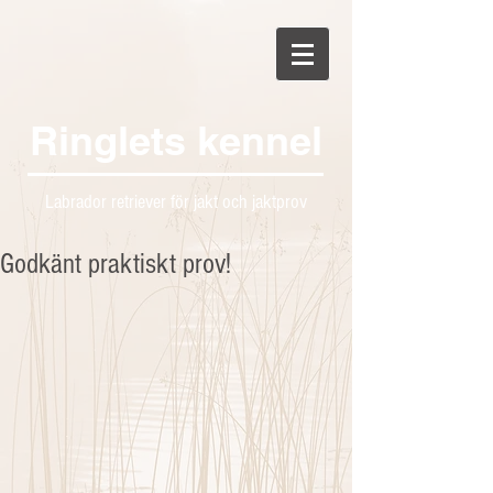
Ringlets kennel
Labrador retriever för jakt och jaktprov
Godkänt praktiskt prov!