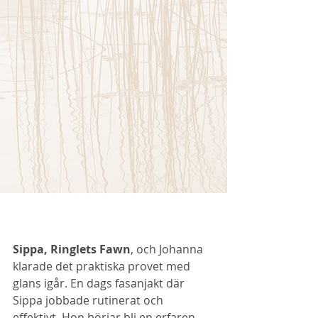
Sippa, Ringlets Fawn
, och Johanna 
klarade det praktiska provet med 
glans igår. En dags fasanjakt där 
Sippa jobbade rutinerat och 
effektivt. Hon börjar bli en erfaren 