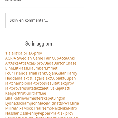
Skriv en kommentar...
Se inlägg om:
1:a elit
1:a pris
A-prov
AGRIA Swedish Game Fair Cup
Acca
Anki
Art
Aska
Attis
Axa
B-prov
Bada
Burton
Chase
Eine
Elitklass
Ella
Ember
Emmet
Four Friends Trial
Frank
Gojan
Gulan
Hardy
Hedda
Ina
Jakt & Jägare
JaktCup
JaktCupen
Jaktchampion
Jaktprobsresultat
Jaktprov
Jaktprovsresultat
Jazza
Jet
Jive
Kaja
Katti
Keeper
Krut
Kullträff
Lee
Lilla Retrievermästerskapet
Lingon
Lydnadschampion
Mace
Midnatts-WT
Mirja
Mirre
Mixa
Mock Trial
Nemo
Next
Nike
Nitro
Nässlan
Ossi
Penny
Peppar
Praktisk prov