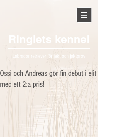
Ringlets kennel
Labrador retriever för jakt och jaktprov
Ossi och Andreas gör fin debut i elit
med ett 2:a pris!