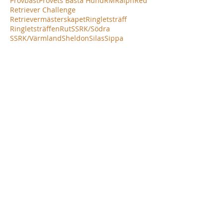
Provbäst
Provets Bästa Hund
RM
Ralph
Red
Retriever Challenge
Retrievermästerskapet
Ringletsträff
Ringletsträffen
Rut
SSRK/Södra
SSRK/Värmland
Sheldon
Silas
Sippa