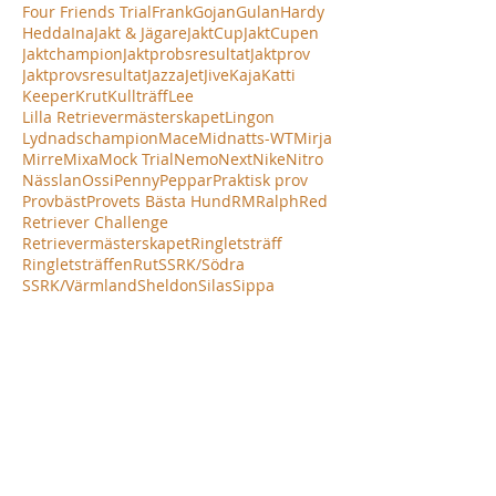
Four Friends Trial
Frank
Gojan
Gulan
Hardy
Hedda
Ina
Jakt & Jägare
JaktCup
JaktCupen
Jaktchampion
Jaktprobsresultat
Jaktprov
Jaktprovsresultat
Jazza
Jet
Jive
Kaja
Katti
Keeper
Krut
Kullträff
Lee
Lilla Retrievermästerskapet
Lingon
Lydnadschampion
Mace
Midnatts-WT
Mirja
Mirre
Mixa
Mock Trial
Nemo
Next
Nike
Nitro
Nässlan
Ossi
Penny
Peppar
Praktisk prov
Provbäst
Provets Bästa Hund
RM
Ralph
Red
Retriever Challenge
Retrievermästerskapet
Ringletsträff
Ringletsträffen
Rut
SSRK/Södra
SSRK/Värmland
Sheldon
Silas
Sippa