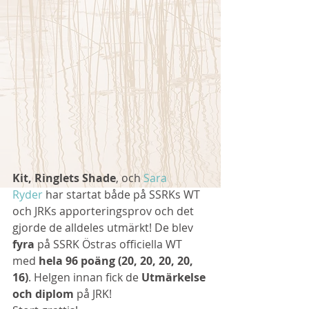
Kit, Ringlets Shade
, och 
Sara 
Ryder
 har startat både på SSRKs WT 
och JRKs apporteringsprov och det 
gjorde de alldeles utmärkt! De blev 
fyra
 på SSRK Östras officiella WT 
med 
hela 96 poäng (20, 20, 20, 20, 
16)
. Helgen innan fick de 
Utmärkelse 
och diplom
 på JRK!