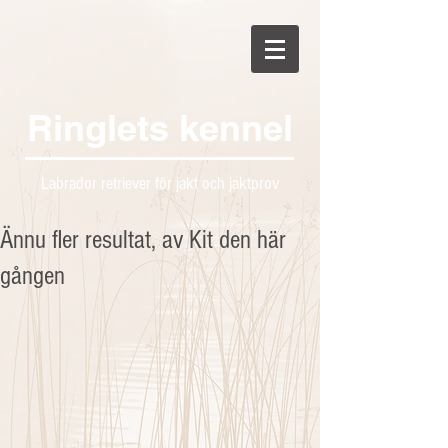
Ringlets kennel
Labrador retriever för jakt och jaktprov
Ännu fler resultat, av Kit den här
gången