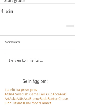
Stort grattis! 
Kommentarer
Skriv en kommentar...
Se inlägg om:
1:a elit
1:a pris
A-prov
AGRIA Swedish Game Fair Cup
Acca
Anki
Art
Aska
Attis
Axa
B-prov
Bada
Burton
Chase
Eine
Elitklass
Ella
Ember
Emmet